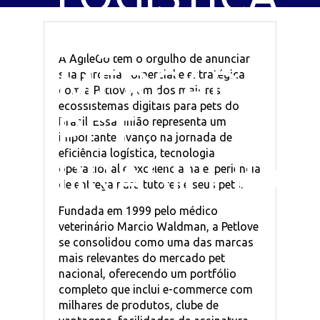
NO
A AgileGo tem o orgulho de anunciar
MERCADO
sua parceria comercial e estratégica
com a Petlove, um dos maiores
ecossistemas digitais para pets do
PET
Brasil. Essa união representa um
importante avanço na jornada de
eficiência logística, tecnologia
BRASILEIRO
operacional e excelência na experiência
de entrega para tutores e seus pets.
Fundada em 1999 pelo médico
veterinário Marcio Waldman, a Petlove
se consolidou como uma das marcas
mais relevantes do mercado pet
nacional, oferecendo um portfólio
completo que inclui e-commerce com
milhares de produtos, clube de