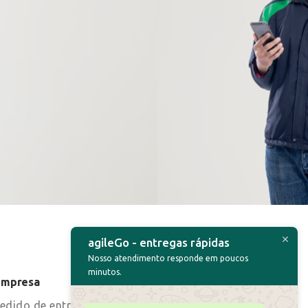
agileGo - entregas rápidas
Nosso atendimento responde em poucos
minutos.
Empresa
Comunidade
Entrar
edido de entrega
Novidades